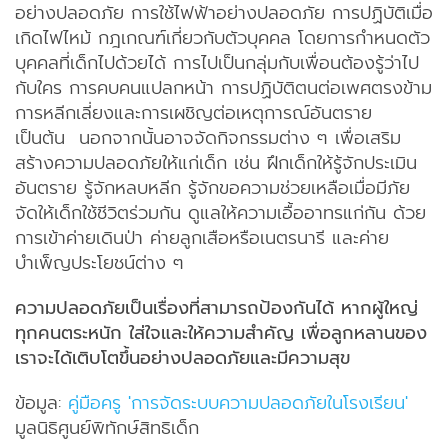
อย่างปลอดภัย การใช้ไฟฟ้าอย่างปลอดภัย การปฏิบัติเมื่อ
เกิดไฟไหม้ กฎเกณฑ์เกี่ยวกับตัวบุคคล โดยการกำหนดตัว
บุคคลที่เด็กไปด้วยได้ การไปเป็นกลุ่มกับเพื่อนต้องรู้ว่าไป
กับใคร การคบคนแปลกหน้า การปฏิบัติตนต่อเพศตรงข้าม
การหลีกเลี่ยงและการเผชิญต่อเหตุการณ์อันตราย
เป็นต้น นอกจากนั้นอาจจัดกิจกรรมต่าง ๆ เพื่อเสริม
สร้างความปลอดภัยให้แก่เด็ก เช่น ฝึกเด็กให้รู้จักประเมิน
อันตราย รู้จักหลบหลีก รู้จักขอความช่วยเหลือเมื่อมีภัย
จัดให้เด็กใช้ชีวิตร่วมกัน ดูแลให้ความเอื้ออาทรแก่กัน ด้วย
การเข้าค่ายเดินป่า ค่ายลูกเสือหรือเนตรนารี และค่าย
บำเพ็ญประโยชน์ต่าง ๆ
ความปลอดภัยเป็นเรื่องที่สามารถป้องกันได้ หากผู้ใหญ่
ทุกคนตระหนัก ใส่ใจและให้ความสำคัญ เพื่อลูกหลานของ
เราจะได้เติบโตขึ้นอย่างปลอดภัยและมีความสุข
ข้อมูล:
คู่มือครู 'การจัดระบบความปลอดภัยในโรงเรียน'
มูลนิธิศูนย์พิทักษ์สิทธิเด็ก