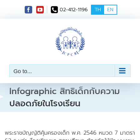
S
02-412-1196
TH
EN
k
i
p
t
o
c
o
n
t
e
Go to...
n
t
Infographic สิทธิเด็กกับความ
ปลอดภัยในโรงเรียน
พระราชบัญญัติคุ้มครองเด็ก พ.ศ. 2546 หมวด 7 มาตรา