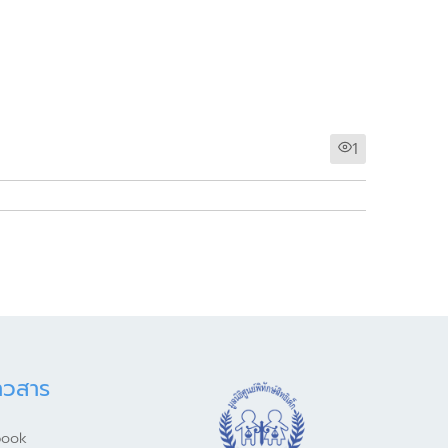
1
าวสาร
book