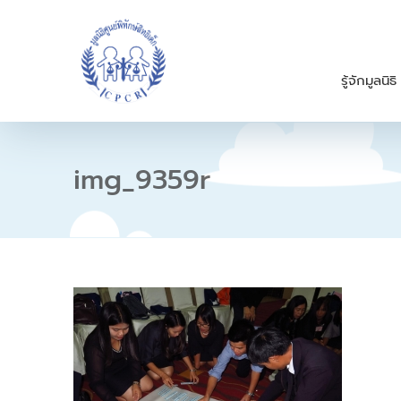
S
k
i
p
รู้จักมูลนิธิ
t
o
c
o
n
img_9359r
t
e
n
t