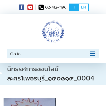
S
02-412-1196
TH
EN
k
i
p
t
o
c
o
n
t
e
Go to...
n
t
นิทรรศการออนไลน์
ละคร1เพชรบุรี_๑๙๐๘๑๙_0004