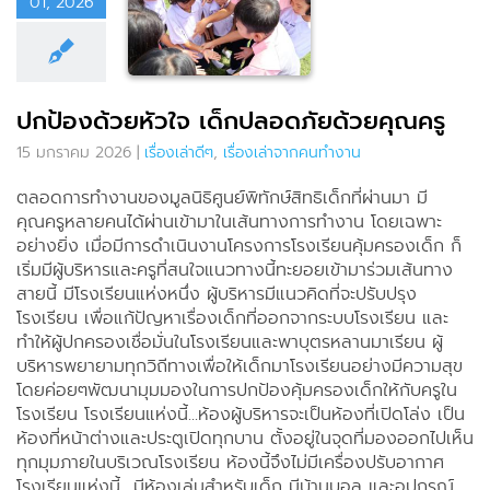
ใจ เด็ก
01, 2026
ดภัยด้วย
ุณครู
ดีๆ
เรื่องเล่าจาก
ปกป้องด้วยหัวใจ เด็กปลอดภัยด้วยคุณครู
นทำงาน
15 มกราคม 2026
|
เรื่องเล่าดีๆ
,
เรื่องเล่าจากคนทำงาน
ตลอดการทำงานของมูลนิธิศูนย์พิทักษ์สิทธิเด็กที่ผ่านมา มี
คุณครูหลายคนได้ผ่านเข้ามาในเส้นทางการทำงาน โดยเฉพาะ
อย่างยิ่ง เมื่อมีการดำเนินงานโครงการโรงเรียนคุ้มครองเด็ก ก็
เริ่มมีผู้บริหารและครูที่สนใจแนวทางนี้ทะยอยเข้ามาร่วมเส้นทาง
สายนี้ มีโรงเรียนแห่งหนึ่ง ผู้บริหารมีแนวคิดที่จะปรับปรุง
โรงเรียน เพื่อแก้ปัญหาเรื่องเด็กที่ออกจากระบบโรงเรียน และ
ทำให้ผู้ปกครองเชื่อมั่นในโรงเรียนและพาบุตรหลานมาเรียน ผู้
บริหารพยายามทุกวิถีทางเพื่อให้เด็กมาโรงเรียนอย่างมีความสุข
โดยค่อยๆพัฒนามุมมองในการปกป้องคุ้มครองเด็กให้กับครูใน
โรงเรียน โรงเรียนแห่งนี้...ห้องผู้บริหารจะเป็นห้องที่เปิดโล่ง เป็น
ห้องที่หน้าต่างและประตูเปิดทุกบาน ตั้งอยู่ในจุดที่มองออกไปเห็น
ทุกมุมภายในบริเวณโรงเรียน ห้องนี้จึงไม่มีเครื่องปรับอากาศ
โรงเรียนแห่งนี้....มีห้องเล่นสำหรับเด็ก มีบ้านบอล และอุปกรณ์