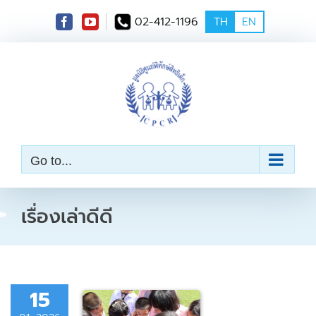
S
02-412-1196
TH
EN
k
i
p
t
o
c
o
n
t
e
Go to...
n
t
เรื่องเล่าดีดี
15
้องด้วย