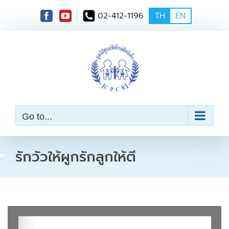
S
02-412-1196
TH
EN
k
i
p
t
o
c
o
n
t
e
Go to...
n
t
รักวัวให้ผูกรักลูกให้ตี