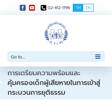
S
02-412-1196
TH
EN
k
i
p
t
o
c
o
n
t
e
Go to...
n
t
การเตรียมความพร้อมและ
คุ้มครองเด็กผู้เสียหายในการเข้าสู่
กระบวนการยุติธรรม