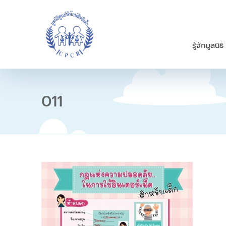
S
k
i
p
รู้จักมูลนิธิ
t
o
c
o
n
011
t
e
n
t