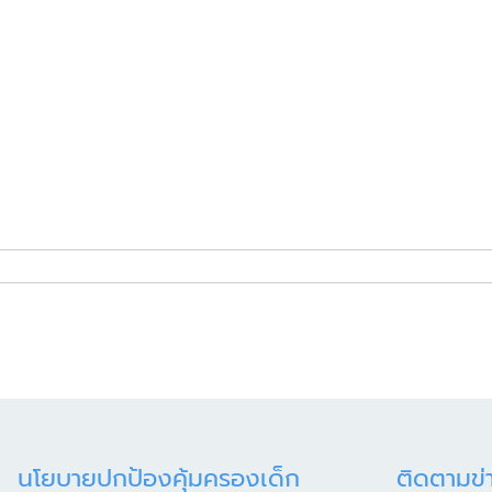
นโยบายปกป้องคุ้มครองเด็ก
ติดตามข่