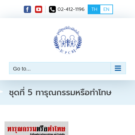
S
02-412-1196
TH
EN
k
i
p
t
o
c
o
n
t
e
Go to...
n
t
ชุดที่ 5 ทารุณกรรมหรือทำโทษ