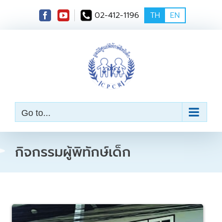
S
02-412-1196
TH
EN
k
i
p
t
o
c
o
n
t
e
Go to...
n
t
กิจกรรมผู้พิทักษ์เด็ก