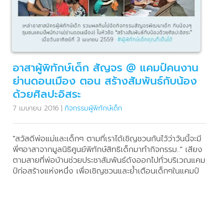
อาสาผู้พิทักษ์เด็ก สัญจร @ แคมป์คนงาน
ย่านดอนเมือง ตอน สร้างสัมพันธ์กับน้อง
ด้วยศิลปะอิสระ
7 เมษายน 2016
|
กิจกรรมผู้พิทักษ์เด็ก
"สวัสดีพ่อแม่และเด็กๆ ตามที่เราได้เชิญชวนกันไว้ว่าวันนี้จะมี
พี่ๆอาสาจากมูลนิธิศูนย์พิทักษ์สิทธิเด็กมาทำกิจกรรม.." เสียง
ตามสายที่พ่อบ้านช่วยประชาสัมพันธ์ดังออกไปทั่วบริเวณแคม
ป์ก่อสร้างแห่งหนึ่ง เพื่อเชิญชวนและย้ำเตือนเด็กๆในแคมป์