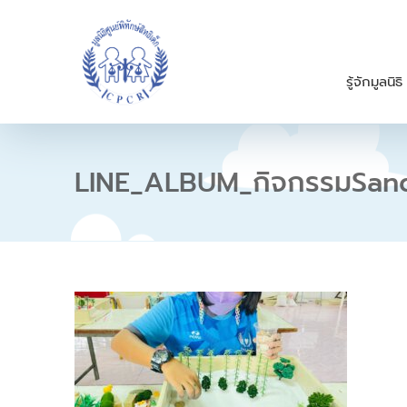
S
k
i
p
รู้จักมูลนิธิ
t
o
c
o
n
LINE_ALBUM_กิจกรรมSan
t
e
n
t