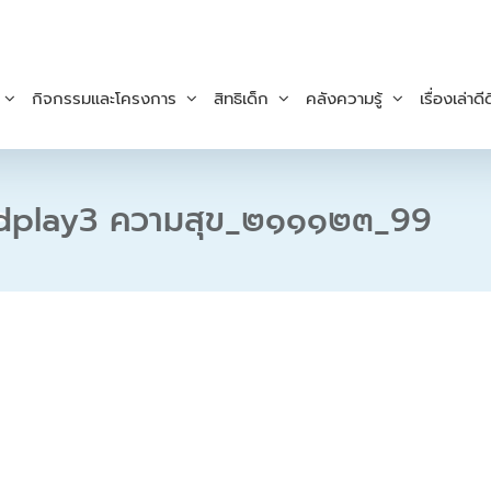
กิจกรรมและโครงการ
สิทธิเด็ก
คลังความรู้
เรื่องเล่าดีด
dplay3 ความสุข_๒๑๑๑๒๓_99