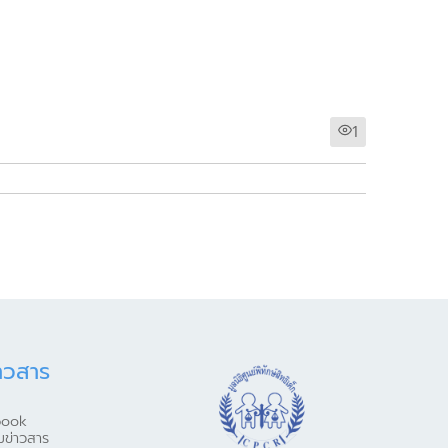
1
าวสาร
book
มข่าวสาร