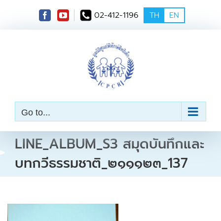
S
02-412-1196
TH
EN
k
i
p
t
o
c
o
n
t
e
Go to...
n
t
LINE_ALBUM_S3 สมุดบันทึกและ
บทกวีธรรมชาติ_๒๑๑๑๒๓_137