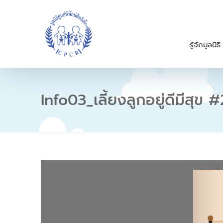
S
k
i
p
รู้จักมูลนิธิ
t
o
c
o
n
Info03_เลี้ยงลูกอยู่ดีมีสุข #
t
e
n
t