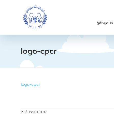
S
k
i
p
รู้จักมูลนิธิ
t
o
c
o
n
logo-cpcr
t
e
n
t
logo-cpcr
19 ธันวาคม 2017