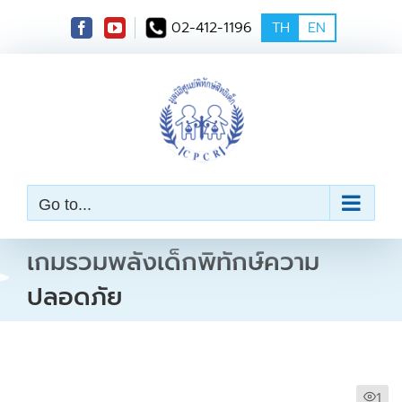
S
02-412-1196
TH
EN
k
i
p
t
o
c
o
n
t
e
Go to...
n
t
เกมรวมพลังเด็กพิทักษ์ความ
ปลอดภัย
1