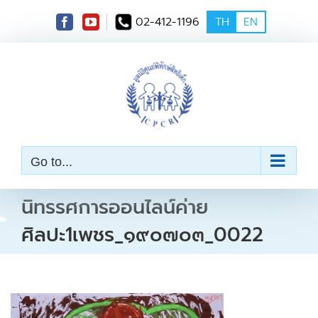
S
02-412-1196
TH
EN
k
i
p
t
o
c
o
n
t
e
Go to...
n
t
นิทรรศการออนไลน์ค่าย
ศิลปะ1เพชร_๑๙๐๗๐๓_0022