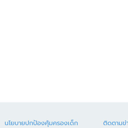
นโยบายปกป้องคุ้มครองเด็ก
ติดตามข่