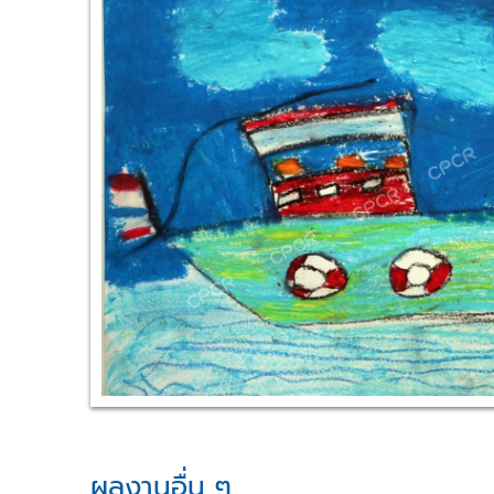
i
e
w
L
a
r
g
e
r
I
m
a
g
e
ผลงานอื่น ๆ