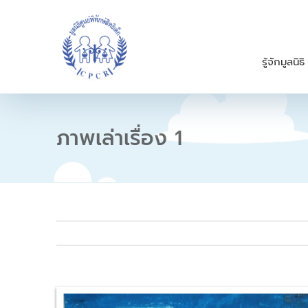
S
k
i
p
รู้จักมูลนิธิ
t
o
c
o
n
ภาพเล่าเรื่อง 1
t
e
n
t
V