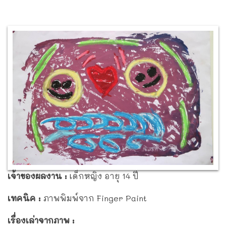
V
i
e
w
L
a
r
g
e
r
I
m
a
เจ้าของผลงาน :
เด็กหญิง อายุ 14 ปี
g
e
เทคนิค :
ภาพพิมพ์จาก Finger Paint
เรื่องเล่าจากภาพ :