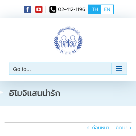
S
02-412-1196
TH
EN
k
i
p
t
o
c
o
n
t
e
Go to...
n
t
อิโมจิแสนน่ารัก
ก่อนหน้า
ถัดไป