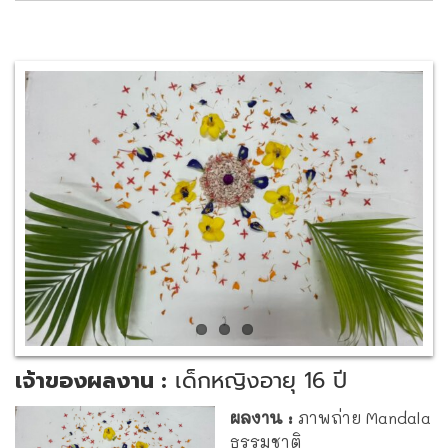
V
i
e
w
L
a
r
g
e
r
I
m
a
g
เจ้าของผลงาน :
เด็กหญิงอายุ 16 ปี
e
ผลงาน :
ภาพถ่าย Mandala
ธรรมชาติ