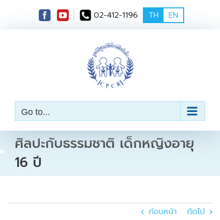
S
02-412-1196
TH
EN
k
i
p
t
o
c
o
n
t
e
Go to...
n
t
ศิลปะกับธรรมชาติ เด็กหญิงอายุ
16 ปี
ก่อนหน้า
ถัดไป