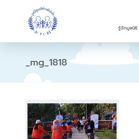
S
k
i
p
รู้จักมูลนิธิ
t
o
c
o
n
_mg_1818
t
e
n
t