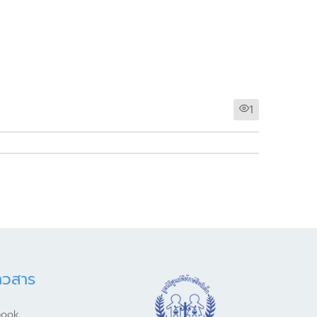
1
าวสาร
book