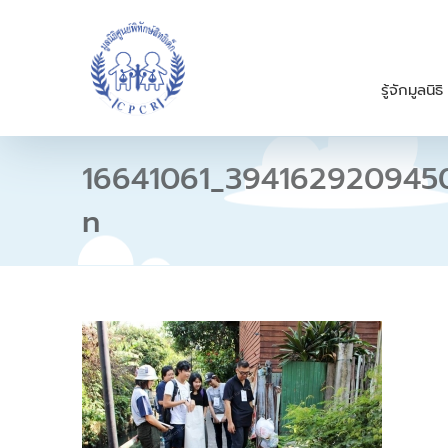
S
k
i
p
รู้จักมูลนิธิ
t
o
c
o
16641061_3941629209450
n
t
n
e
n
t