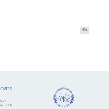
1
าวสาร
book
มข่าวสาร