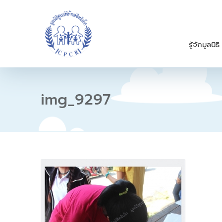
S
k
i
p
รู้จักมูลนิธิ
t
o
c
o
n
img_9297
t
e
n
t