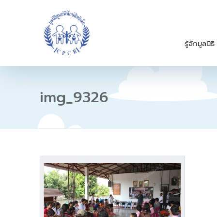
S
k
i
p
รู้จักมูลนิธิ
t
o
c
o
n
img_9326
t
e
n
t