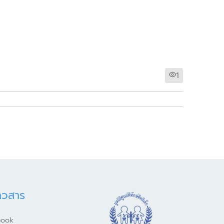
1
าวสาร
book