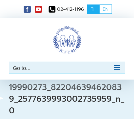
S
02-412-1196
TH
EN
k
i
p
t
o
c
o
n
t
e
Go to...
n
t
19990273_82204639462083
9_2577639993002735959_n_
0