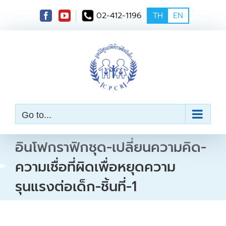
S
02-412-1196
TH
EN
k
i
p
t
o
c
o
n
t
e
Go to...
n
t
อินโฟกราฟิกชุด-เปลี่ยนความคิด-
ความเชื่อที่ผิดเพื่อหยุดความ
รุนแรงต่อเด็ก-ชิ้นที่-1