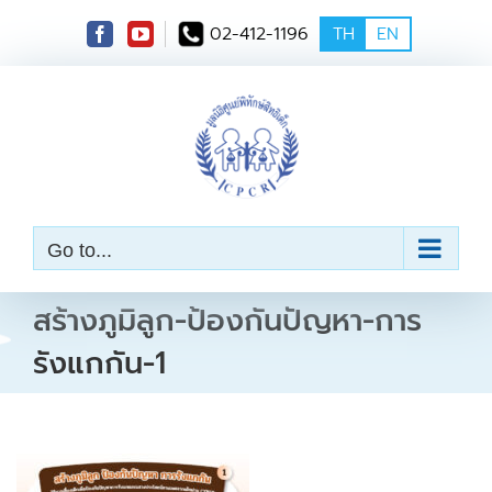
S
02-412-1196
TH
EN
k
i
p
t
o
c
o
n
t
e
Go to...
n
t
สร้างภูมิลูก-ป้องกันปัญหา-การ
รังแกกัน-1