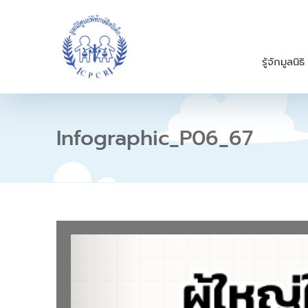
S
k
i
p
รู้จักมูลนิธิ
t
o
c
o
n
Infographic_P06_67
t
e
n
t