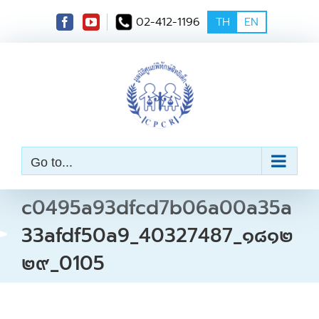
S
02-412-1196
TH
EN
k
i
p
t
o
c
o
n
t
e
Go to...
n
t
c0495a93dfcd7b06a00a35a
33afdf50a9_40327487_๑๘๑๒
๒๙_0105