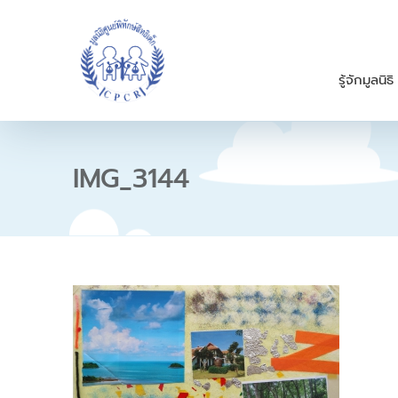
S
k
i
p
รู้จักมูลนิธิ
t
o
c
o
n
IMG_3144
t
e
n
t