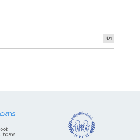
1
าวสาร
book
มข่าวสาร