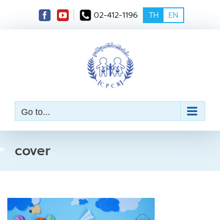
S
02-412-1196
TH
EN
k
i
p
t
o
c
o
n
t
e
Go to...
n
t
cover