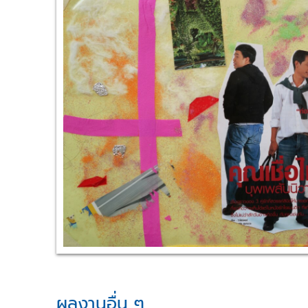
i
e
w
L
a
r
g
e
r
I
m
a
g
e
ผลงานอื่น ๆ