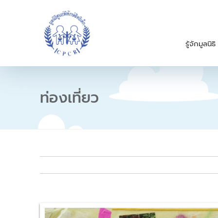
S
k
i
p
รู้จักมูลนิธิ
t
o
c
o
n
ท่องเที่ยว
t
e
n
t
V