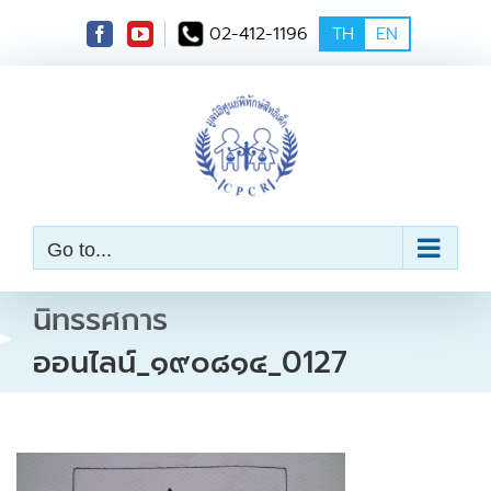
S
02-412-1196
TH
EN
k
i
p
t
o
c
o
n
t
e
Go to...
n
t
นิทรรศการ
ออนไลน์_๑๙๐๘๑๔_0127