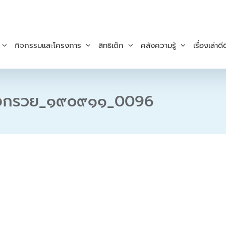
กิจกรรมและโครงการ
สิทธิเด็ก
คลังความรู้
เรื่องเล่าดีด
บางกรวย_๑๙๐๙๑๑_0096