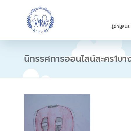
S
k
i
p
รู้จักมูลนิธิ
t
o
c
o
n
นิทรรศการออนไลน์ละคร1
t
e
n
t