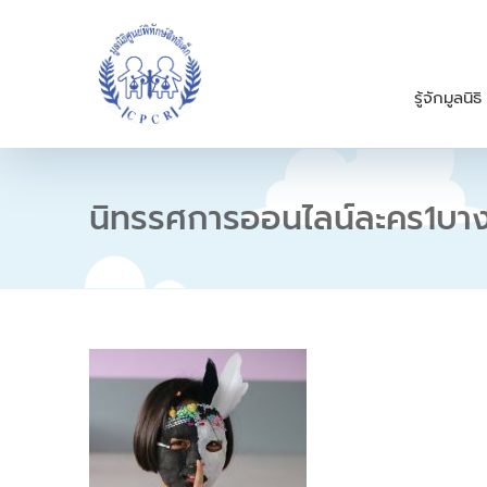
S
k
i
p
รู้จักมูลนิธิ
t
o
c
o
n
นิทรรศการออนไลน์ละคร1
t
e
n
t