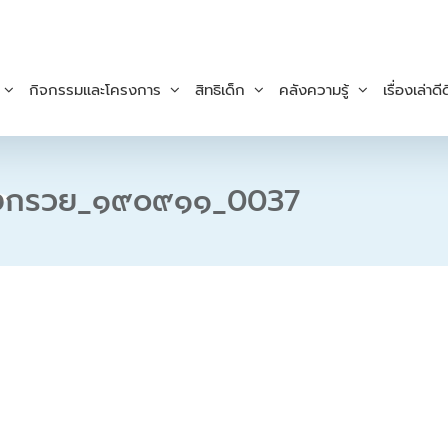
กิจกรรมและโครงการ
สิทธิเด็ก
คลังความรู้
เรื่องเล่าดีด
บางกรวย_๑๙๐๙๑๑_0037