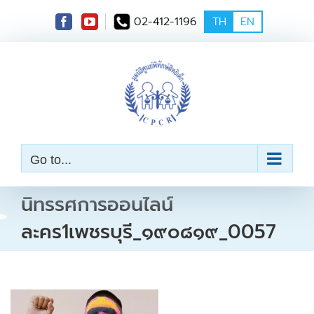
S
02-412-1196
TH
EN
k
i
p
t
o
c
o
n
t
e
Go to...
n
t
นิทรรศการออนไลน์
ละคร1เพชรบุรี_๑๙๐๘๑๙_0057