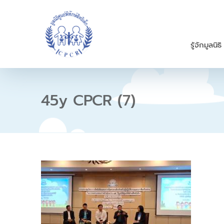
S
k
i
p
รู้จักมูลนิธิ
t
o
c
o
n
45y CPCR (7)
t
e
n
t