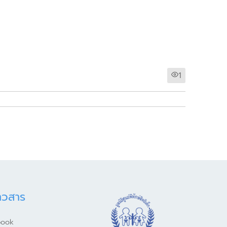
1
าวสาร
book