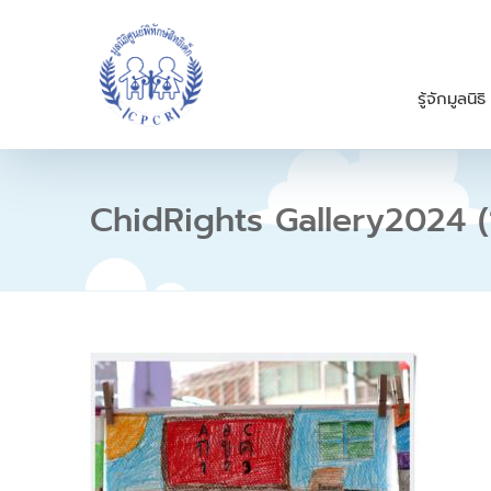
S
k
i
p
รู้จักมูลนิธิ
t
o
c
o
n
ChidRights Gallery2024 (
t
e
n
t