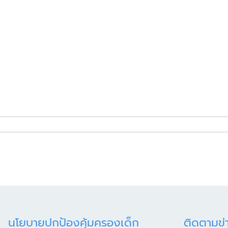
นโยบายปกป้องคุ้มครองเด็ก
ติดตามข่