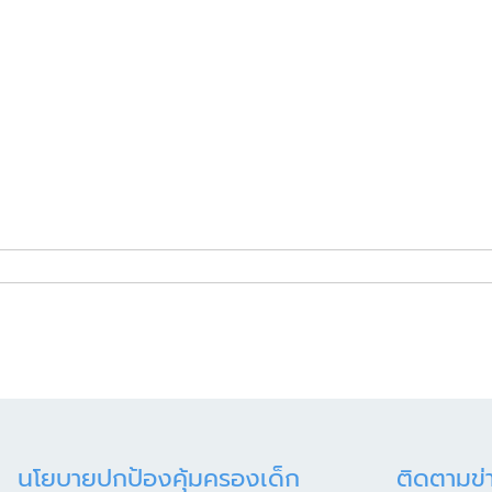
นโยบายปกป้องคุ้มครองเด็ก
ติดตามข่