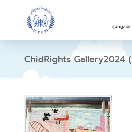
S
k
i
p
รู้จักมูลนิธิ
t
o
c
o
n
ChidRights Gallery2024 (
t
e
n
t