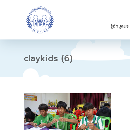
S
k
i
p
รู้จักมูลนิธิ
t
o
c
o
n
claykids (6)
t
e
n
t