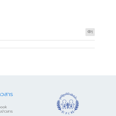
1
าวสาร
book
มข่าวสาร