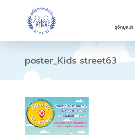
S
k
i
p
รู้จักมูลนิธิ
t
o
c
o
n
poster_Kids street63
t
e
n
t