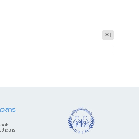
1
าวสาร
book
มข่าวสาร