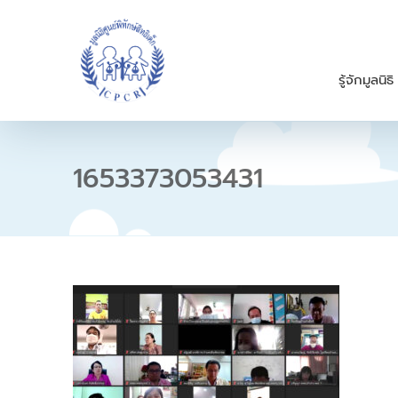
S
k
i
p
รู้จักมูลนิธิ
t
o
c
o
n
1653373053431
t
e
n
t