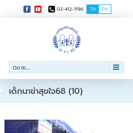
S
02-412-1196
TH
EN
k
i
p
t
o
c
o
n
t
e
Go to...
n
t
เด็กนาข่าสุขใจ68 (10)