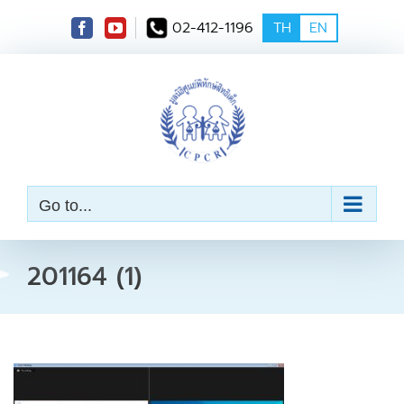
S
02-412-1196
TH
EN
k
i
p
t
o
c
o
n
t
e
Go to...
n
t
201164 (1)