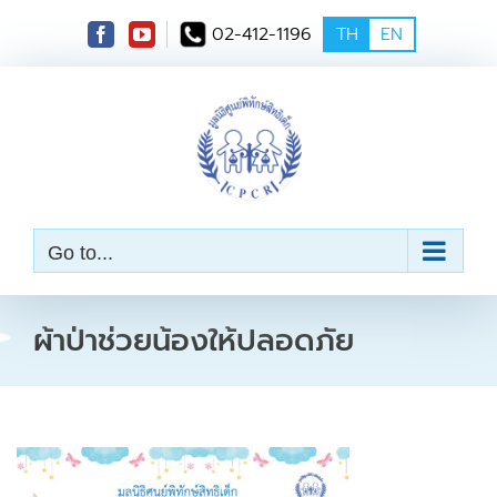
S
02-412-1196
TH
EN
k
i
p
t
o
c
o
n
t
e
Go to...
n
t
ผ้าป่าช่วยน้องให้ปลอดภัย