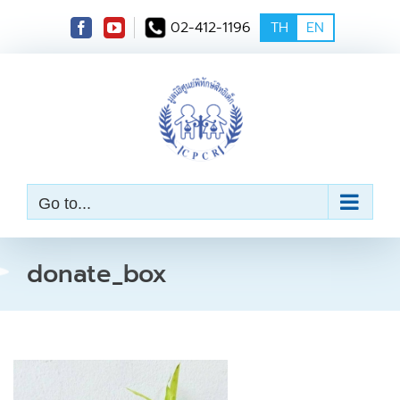
S
02-412-1196
TH
EN
k
i
p
t
o
c
o
n
t
e
Go to...
n
t
donate_box