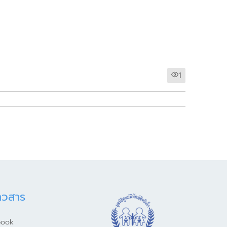
1
าวสาร
book