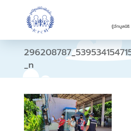
S
k
i
p
รู้จักมูลนิธิ
t
o
c
o
296208787_53953415471
n
t
_n
e
n
t