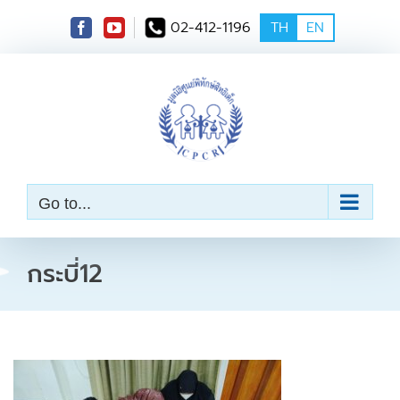
S
02-412-1196
TH
EN
k
i
p
t
o
c
o
n
t
e
Go to...
n
t
กระบี่12