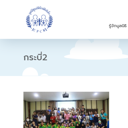
S
k
i
p
รู้จักมูลนิธิ
t
o
c
o
n
กระบี่2
t
e
n
t