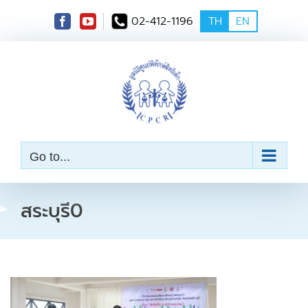
S
02-412-1196
TH
EN
k
i
p
t
o
c
o
n
t
e
Go to...
n
t
สระบุรี0