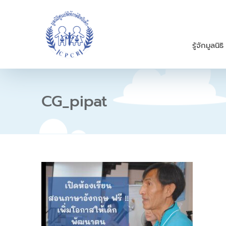
S
k
i
p
รู้จักมูลนิธิ
t
o
c
o
n
CG_pipat
t
e
n
t