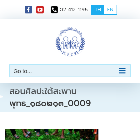
S
02-412-1196
TH
EN
k
i
p
t
o
c
o
n
t
e
Go to...
n
t
สอนศิลปะใต้สะพาน
พุทธ_๑๘๐๒๑๓_0009